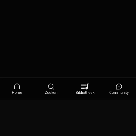
Home
Zoeken
Bibliotheek
Community
MEDIA
Qisum TV
Privacy Statement
|
Gebruiksvoorwaarden
|
Cookieverklaring
|