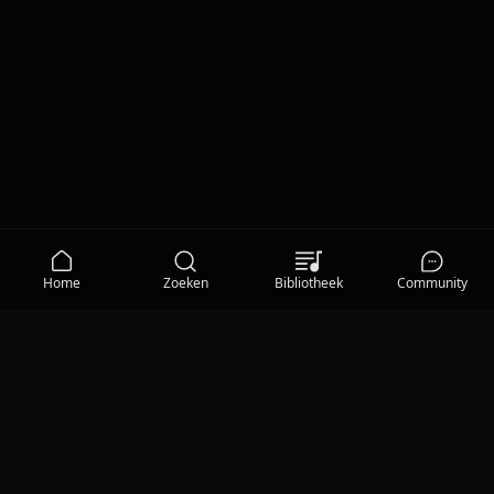
Home
Zoeken
Bibliotheek
Community
MEDIA
Qisum TV
Privacy Statement
|
Gebruiksvoorwaarden
|
Cookieverklaring
|
Communityregels
|
Help
|
Cookievoorkeuren
|
© 2026 Qisum BV
Qisum Radio