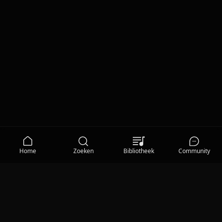
Home
Zoeken
Bibliotheek
Community
MEDIA
Qisum TV
Privacy Statement
|
Gebruiksvoorwaarden
|
Cookieverklaring
|