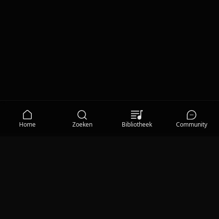
Home
Zoeken
Bibliotheek
Community
MEDIA
Qisum TV
Privacy Statement
|
Gebruiksvoorwaarden
|
Cookieverklaring
|
Communityregels
|
Help
|
Cookievoorkeuren
|
© 2026 Qisum BV
Qisum Radio