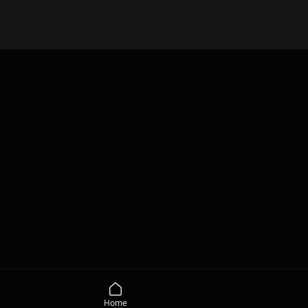
Jongen Van De Straat
Home