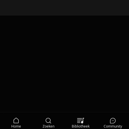
Wat Heb Ik 't van de Zomer Toch Weer Heet Gehad (Master from tape / 2021)
Home
Zoeken
Bibliotheek
Community