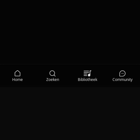
Home
Zoeken
Bibliotheek
Community
MEDIA
Qisum TV
Privacy Statement
|
Gebruiksvoorwaarden
|
Cookieverklaring
|
Communityregels
|
Help
|
Cookievoorkeuren
|
© 2026 Qisum BV
Qisum Radio