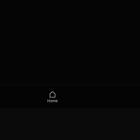
Home
MEDIA
Qisum TV