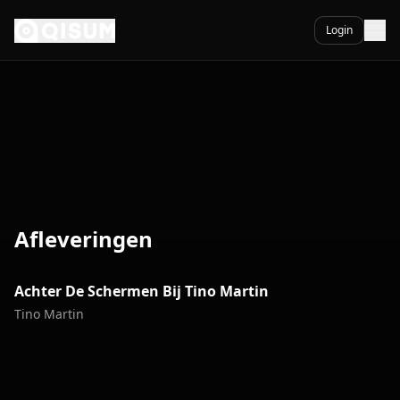
Ga naar inhoud
Login
Afleveringen
5:26
Achter De Schermen Bij Tino Martin
Afl.
1
Tino Martin