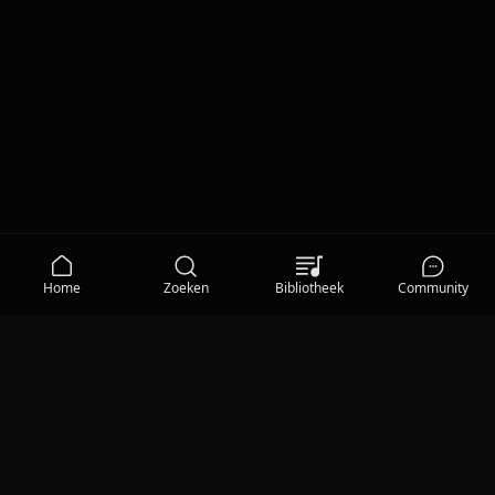
Home
Zoeken
Bibliotheek
Community
MEDIA
Qisum TV
Privacy Statement
|
Gebruiksvoorwaarden
|
Cookieverklaring
|
Communityregels
|
Help
|
Cookievoorkeuren
|
© 2026 Qisum BV
Qisum Radio