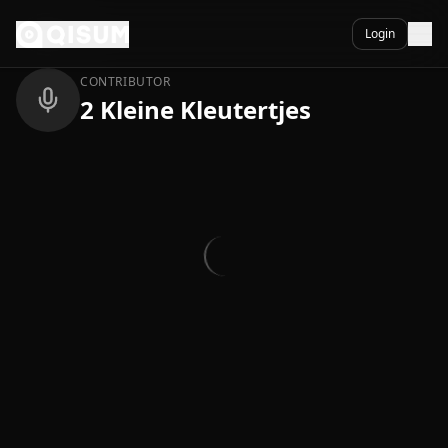
Ga naar inhoud
Terug
Login
CONTRIBUTOR
2 Kleine Kleutertjes