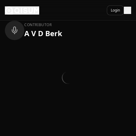
Ga naar inhoud
Terug
Login
CONTRIBUTOR
A V D Berk