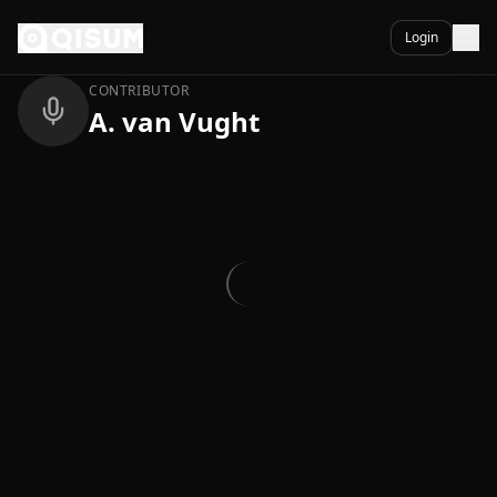
Ga naar inhoud
Terug
Login
CONTRIBUTOR
A. van Vught