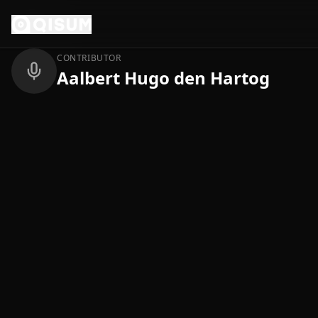
Ga naar inhoud
Terug
CONTRIBUTOR
Aalbert Hugo den Hartog