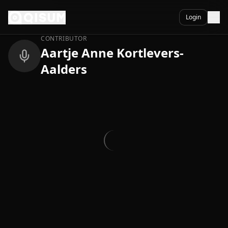
Ga naar inhoud
Terug
Login
CONTRIBUTOR
Aartje Anne Kortlevers-
Aalders