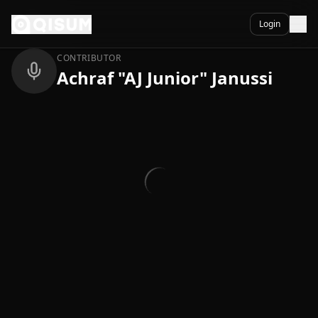
Ga naar inhoud
Terug
Login
CONTRIBUTOR
Achraf "AJ Junior" Janussi