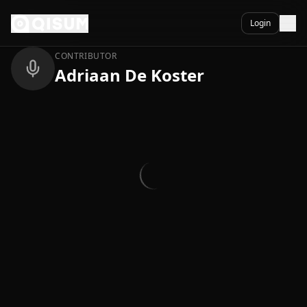
Ga naar inhoud
Terug
Login
CONTRIBUTOR
Adriaan De Koster