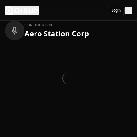
Ga naar inhoud
Terug
Login
CONTRIBUTOR
Aero Station Corp