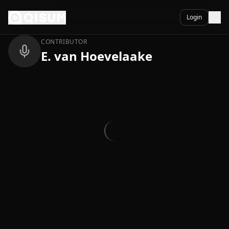
Ga naar inhoud
Terug
Login
CONTRIBUTOR
E. van Hoevelaake