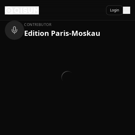
Ga naar inhoud
Terug
Login
CONTRIBUTOR
Edition Paris-Moskau