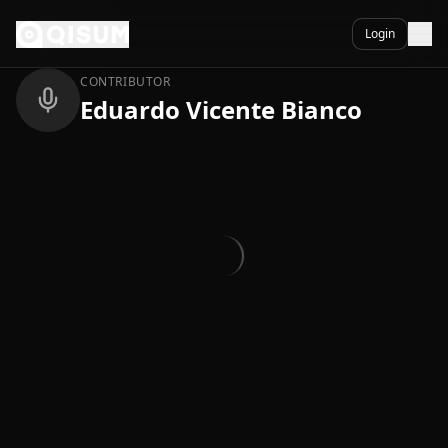
Ga naar inhoud
Terug
Login
CONTRIBUTOR
Eduardo Vicente Bianco