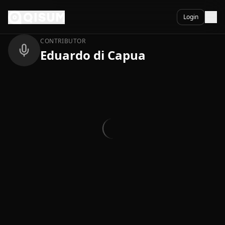
Ga naar inhoud
Terug
Login
CONTRIBUTOR
Eduardo di Capua