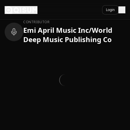
Ga naar inhoud
Terug
Login
CONTRIBUTOR
Emi April Music Inc/World
Deep Music Publishing Co