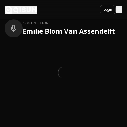
Ga naar inhoud
Terug
Login
CONTRIBUTOR
Emilie Blom Van Assendelft