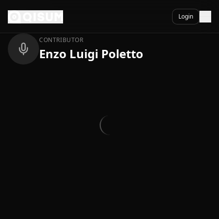
Ga naar inhoud
Terug
Login
CONTRIBUTOR
Enzo Luigi Poletto