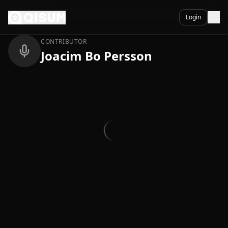
Ga naar inhoud
Terug
Login
CONTRIBUTOR
Joacim Bo Persson