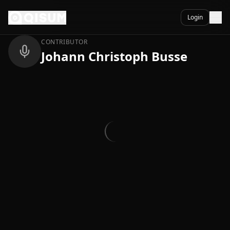
Ga naar inhoud
Terug
Login
CONTRIBUTOR
Johann Christoph Busse