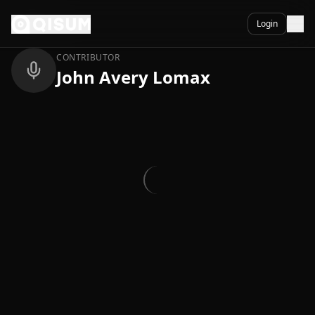
Ga naar inhoud
Terug
Login
CONTRIBUTOR
John Avery Lomax