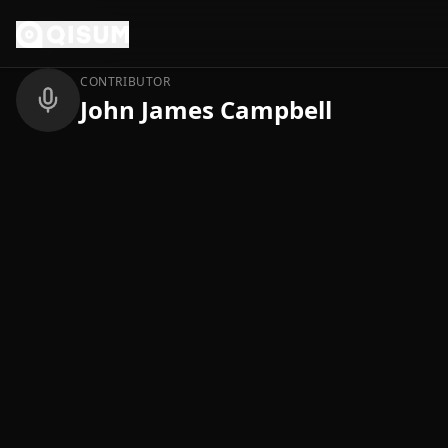
Ga naar inhoud
Terug
CONTRIBUTOR
John James Campbell