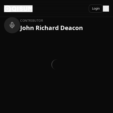
Ga naar inhoud
Terug
Login
CONTRIBUTOR
John Richard Deacon