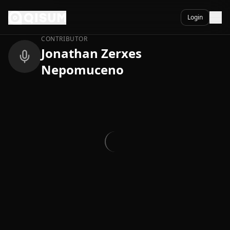
Ga naar inhoud
Terug
Login
CONTRIBUTOR
Jonathan Zerxes
Nepomuceno