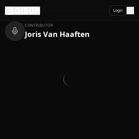
Ga naar inhoud
Terug
Login
CONTRIBUTOR
Joris Van Haaften