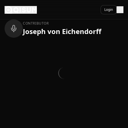
Ga naar inhoud
Terug
Login
CONTRIBUTOR
Joseph von Eichendorff