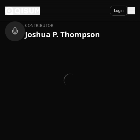
Ga naar inhoud
Terug
Login
CONTRIBUTOR
Joshua P. Thompson