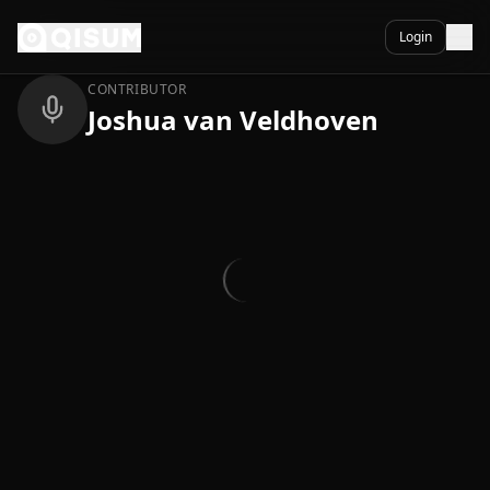
Ga naar inhoud
Terug
Login
CONTRIBUTOR
Joshua van Veldhoven