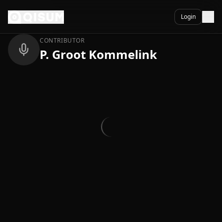
Ga naar inhoud
Terug
Login
CONTRIBUTOR
P. Groot Kommelink