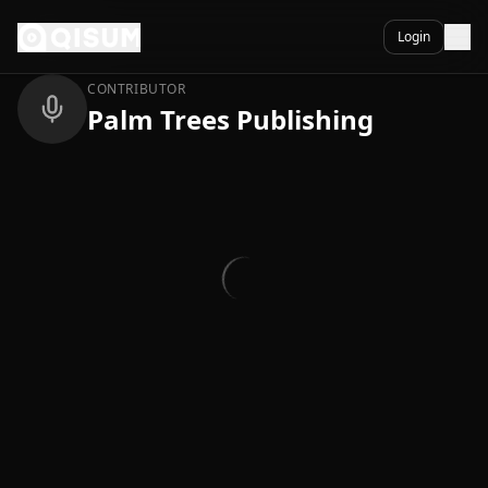
Ga naar inhoud
Terug
Login
CONTRIBUTOR
Palm Trees Publishing