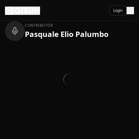
Ga naar inhoud
Terug
Login
CONTRIBUTOR
Pasquale Elio Palumbo