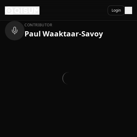
Ga naar inhoud
Terug
Login
CONTRIBUTOR
Paul Waaktaar-Savoy