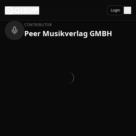
Ga naar inhoud
Terug
Login
CONTRIBUTOR
Peer Musikverlag GMBH