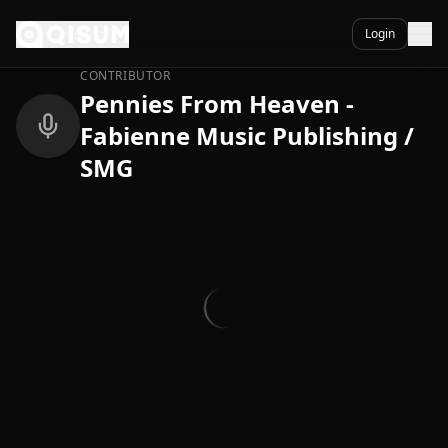
Ga naar inhoud
Terug
Login
CONTRIBUTOR
Pennies From Heaven -
Fabienne Music Publishing /
SMG