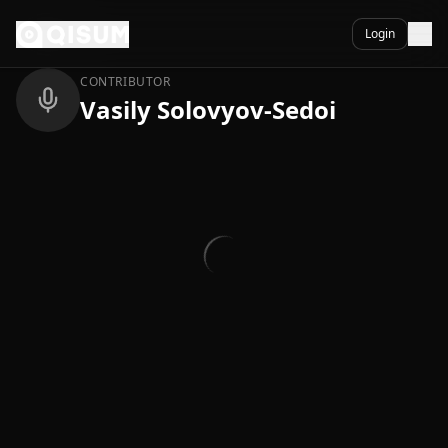
Ga naar inhoud
Terug
Login
CONTRIBUTOR
Vasily Solovyov-Sedoi