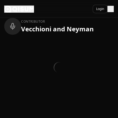
Ga naar inhoud
Terug
Login
CONTRIBUTOR
Vecchioni and Neyman