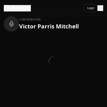
Ga naar inhoud
Terug
Login
CONTRIBUTOR
Victor Parris Mitchell