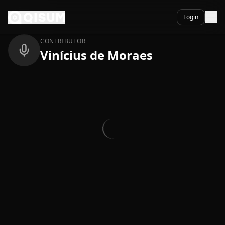
Ga naar inhoud
Terug
Login
CONTRIBUTOR
Vinícius de Moraes