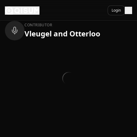
Ga naar inhoud
Terug
Login
CONTRIBUTOR
Vleugel and Otterloo