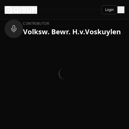
Ga naar inhoud
Terug
Login
CONTRIBUTOR
Volksw. Bewr. H.v.Voskuylen