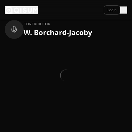
Ga naar inhoud
Terug
Login
CONTRIBUTOR
W. Borchard-Jacoby