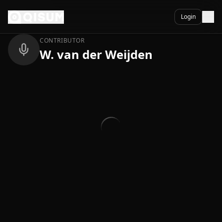
Ga naar inhoud
Terug
Login
CONTRIBUTOR
W. van der Weijden