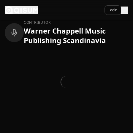
Ga naar inhoud
Terug
Login
CONTRIBUTOR
Warner Chappell Music
Publishing Scandinavia